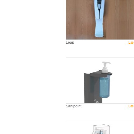
Leap
Læ
Sanipoint
Læ