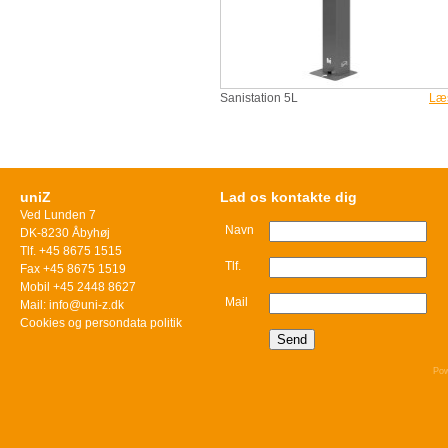
Sanistation 5L
Læ
uniZ
Lad os kontakte dig
Ved Lunden 7
Navn
DK-8230 Åbyhøj
Tlf. +45 8675 1515
Tlf.
Fax +45 8675 1519
Mobil +45 2448 8627
Mail
Mail: info@uni-z.dk
Cookies og persondata politik
Pow