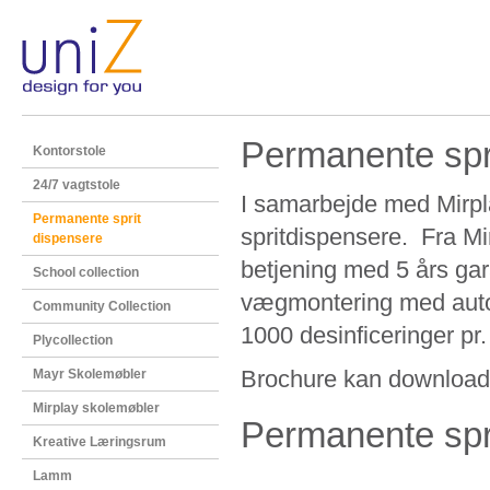
Permanente spri
Kontorstole
24/7 vagtstole
I samarbejde med Mirplay
Permanente sprit
spritdispensere. Fra Mi
dispensere
betjening med 5 års garan
School collection
vægmontering med autom
Community Collection
1000 desinficeringer pr.
Plycollection
Brochure kan downloa
Mayr Skolemøbler
Mirplay skolemøbler
Permanente spr
Kreative Læringsrum
Lamm