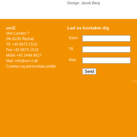
Design: Jacob Berg
uniZ
Lad os kontakte dig
Ved Lunden 7
Navn
DK-8230 Åbyhøj
Tlf. +45 8675 1515
Tlf.
Fax +45 8675 1519
Mobil +45 2448 8627
Mail
Mail: info@uni-z.dk
Cookies og persondata politik
Pow