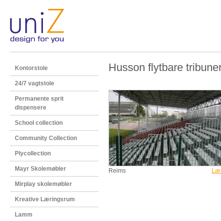
Husson flytbare tribune
Kontorstole
24/7 vagtstole
Permanente sprit
dispensere
School collection
Community Collection
Plycollection
Mayr Skolemøbler
Reims
Læ
Mirplay skolemøbler
Kreative Læringsrum
Lamm