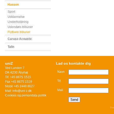
Husson
Sport
Uddannelse
Underholdning
Udendørs tribuner
Flytbare tribuner
Caruso Acoustic
Talin
uniZ
Lad os kontakte dig
Ved Lunden 7
Navn
DK-8230 Åbyhøj
Tlf. +45 8675 1515
Tlf.
Fax +45 8675 1519
Mobil +45 2448 8627
Mail
Mail: info@uni-z.dk
Cookies og persondata politik
Pow