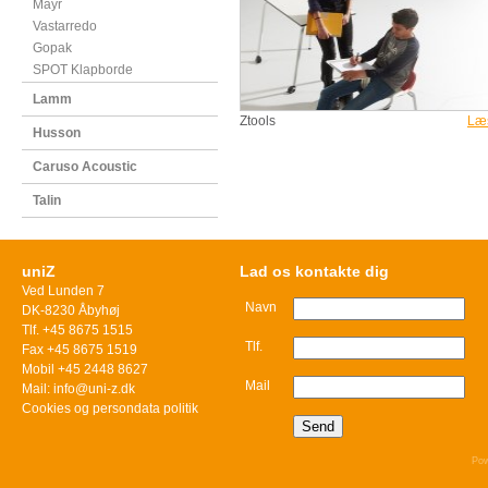
Mayr
Vastarredo
Gopak
SPOT Klapborde
Lamm
Ztools
Læ
Husson
Caruso Acoustic
Talin
uniZ
Lad os kontakte dig
Ved Lunden 7
Navn
DK-8230 Åbyhøj
Tlf. +45 8675 1515
Tlf.
Fax +45 8675 1519
Mobil +45 2448 8627
Mail
Mail: info@uni-z.dk
Cookies og persondata politik
Pow