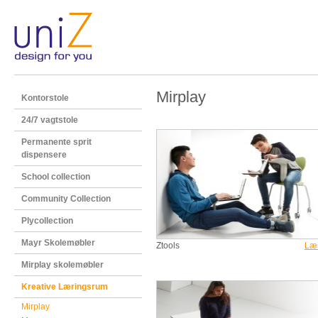
Mirplay
Kontorstole
24/7 vagtstole
Permanente sprit
dispensere
School collection
Community Collection
Plycollection
Mayr Skolemøbler
Ztools
Læ
Mirplay skolemøbler
Kreative Læringsrum
Mirplay