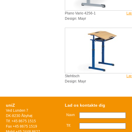
Plano Vario 4256-1
Læ
Design: Mayr
Stehtisch
Læ
Design: Mayr
uniZ
Lad os kontakte dig
Ved Lunden 7
Navn
DK-8230 Åbyhøj
Tlf. +45 8675 1515
Tlf.
Fax +45 8675 1519
Mobil +45 2448 8627