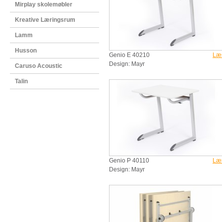
Mirplay skolemøbler
Kreative Læringsrum
Lamm
Husson
Genio E 40210
Læ
Design: Mayr
Caruso Acoustic
Talin
Genio P 40110
Læ
Design: Mayr