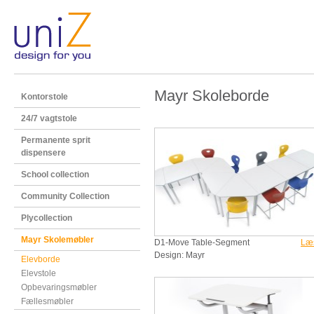
Mayr Skoleborde
Kontorstole
24/7 vagtstole
Permanente sprit
dispensere
School collection
Community Collection
Plycollection
Mayr Skolemøbler
D1-Move Table-Segment
Læ
Design: Mayr
Elevborde
Elevstole
Opbevaringsmøbler
Fællesmøbler