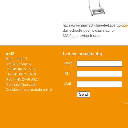
https://www.mayrschulmoebel.at/en/product
Læ
day-school/students-chairs-agiro-
33/p/agiro-swing-h-step
uniZ
Lad os kontakte dig
Ved Lunden 7
Navn
DK-8230 Åbyhøj
Tlf. +45 8675 1515
Tlf.
Fax +45 8675 1519
Mobil +45 2448 8627
Mail
Mail: info@uni-z.dk
Cookies og persondata politik
Pow