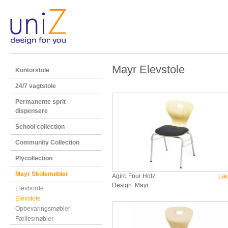
Mayr Elevstole
Kontorstole
24/7 vagtstole
Permanente sprit
dispensere
School collection
Community Collection
Plycollection
Mayr Skolemøbler
Agiro Four Holz
Læ
Design: Mayr
Elevborde
Elevstole
Opbevaringsmøbler
Fællesmøbler