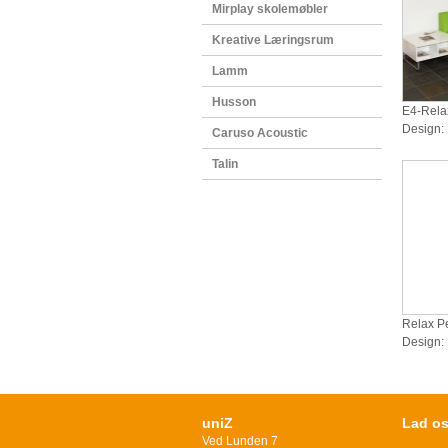
Mirplay skolemøbler
Kreative Læringsrum
Lamm
Husson
E4-Rela
Design:
Caruso Acoustic
Talin
Relax P
Design:
uniZ
Lad os
Ved Lunden 7