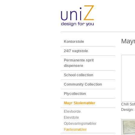
Mayr
Kontorstole
24/7 vagtstole
Permanente sprit
dispensere
School collection
Community Collection
Plycollection
Mayr Skolemøbler
Chill So
Design:
Elevborde
Elevstole
Opbevaringsmøbler
Fællesmøbler