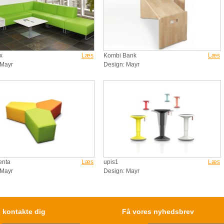
x
Læs
Kombi Bank
Læs
 Mayr
Design: Mayr
enta
Læs
upis1
Læs
 Mayr
Design: Mayr
 kontakte dig
Få vores nyhedsbrev